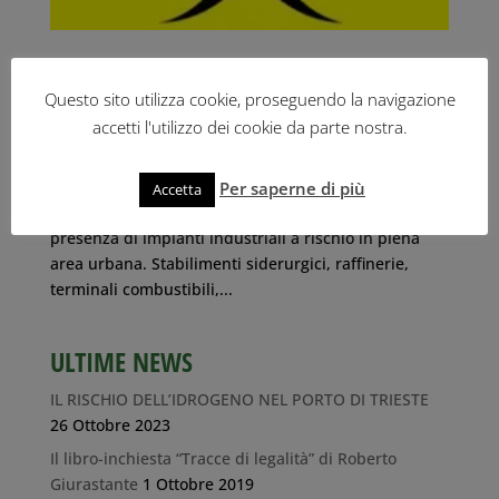
INQUINAMENTO INDUSTRIALE, GESTIONE RIFIUTI ED
ECOTOSSICITÀ: IL PERICOLO DELLE DIOSSINE
Questo sito utilizza cookie, proseguendo la navigazione
6 Mar 2012
|
Campagna Inquinamento
accetti l'utilizzo dei cookie da parte nostra.
Trieste, 6 marzo 2012 La situazione
dell’inquinamento ambientale di Taranto e Trieste è
Per saperne di più
Accetta
per molti aspetti simile. Due città-porto con forte
presenza di impianti industriali a rischio in piena
area urbana. Stabilimenti siderurgici, raffinerie,
terminali combustibili,...
ULTIME NEWS
IL RISCHIO DELL’IDROGENO NEL PORTO DI TRIESTE
26 Ottobre 2023
Il libro-inchiesta “Tracce di legalità” di Roberto
Giurastante
1 Ottobre 2019