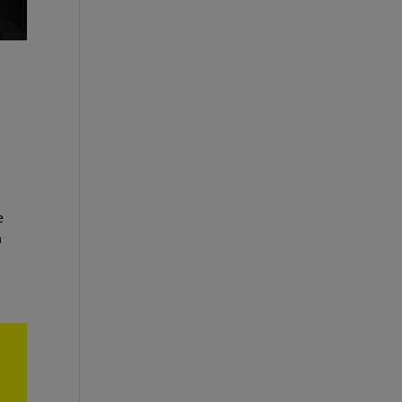
I
e
a