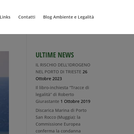
Links
Contatti
Blog Ambiente e Legalità
ULTIME NEWS
IL RISCHIO DELL’IDROGENO
NEL PORTO DI TRIESTE
26
Ottobre 2023
Il libro-inchiesta “Tracce di
legalità” di Roberto
Giurastante
1 Ottobre 2019
Discarica Marina di Porto
San Rocco (Muggia): la
Commissione Europea
conferma la condanna