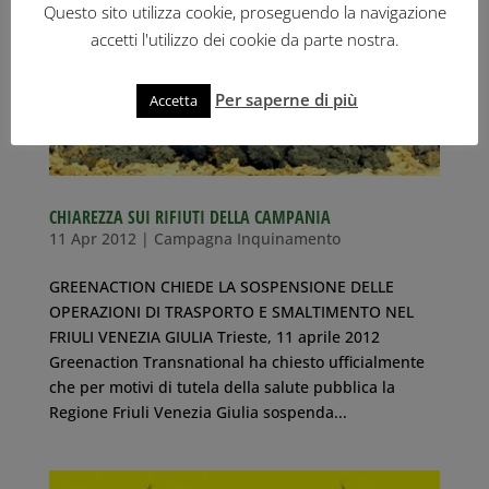
Questo sito utilizza cookie, proseguendo la navigazione
accetti l'utilizzo dei cookie da parte nostra.
Per saperne di più
Accetta
CHIAREZZA SUI RIFIUTI DELLA CAMPANIA
11 Apr 2012
|
Campagna Inquinamento
GREENACTION CHIEDE LA SOSPENSIONE DELLE
OPERAZIONI DI TRASPORTO E SMALTIMENTO NEL
FRIULI VENEZIA GIULIA Trieste, 11 aprile 2012
Greenaction Transnational ha chiesto ufficialmente
che per motivi di tutela della salute pubblica la
Regione Friuli Venezia Giulia sospenda...