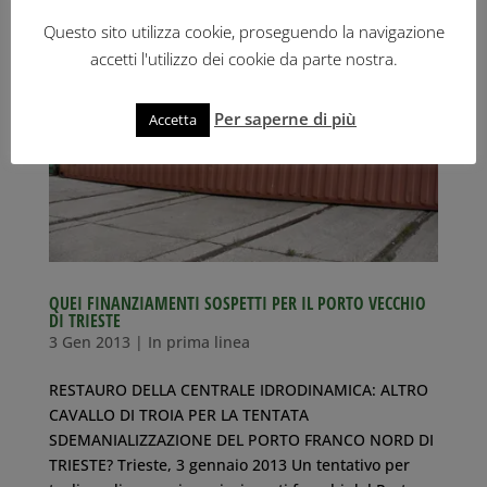
Questo sito utilizza cookie, proseguendo la navigazione
accetti l'utilizzo dei cookie da parte nostra.
Per saperne di più
Accetta
QUEI FINANZIAMENTI SOSPETTI PER IL PORTO VECCHIO
DI TRIESTE
3 Gen 2013
|
In prima linea
RESTAURO DELLA CENTRALE IDRODINAMICA: ALTRO
CAVALLO DI TROIA PER LA TENTATA
SDEMANIALIZZAZIONE DEL PORTO FRANCO NORD DI
TRIESTE? Trieste, 3 gennaio 2013 Un tentativo per