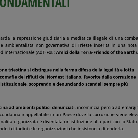
 FONDAMENTALI
uarda la repressione giudiziaria e mediatica illegale di una comba
ne ambientalista non governativa di Trieste inserita in una nota
ed internazionale (AdT-FoE:
Amici della Terra-Friends of the Earth
)
one triestina si distingue nella ferma difesa della legalità e lotta
comafie dei rifiuti del Nordest italiano, favorite dalla corruzione
d istituzionale, scoprendo e denunciando scandali sempre più
cina ad ambienti politici denunciati
, incomincia perciò ad emargi
a condanna inappellabile in un Paese dove la corruzione viene elev
inalità organizzata è diventata un’istituzione alla pari con lo Stato,
do i cittadini e le organizzazioni che insistono a difenderla.