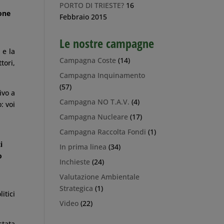
PORTO DI TRIESTE?
16
ione
Febbraio 2015
Le nostre campagne
 e la
Campagna Coste
(14)
tori,
Campagna Inquinamento
(57)
ivo a
Campagna NO T.A.V.
(4)
: voi
Campagna Nucleare
(17)
Campagna Raccolta Fondi
(1)
i
In prima linea
(34)
o
Inchieste
(24)
Valutazione Ambientale
Strategica
(1)
itici
Video
(22)
stata