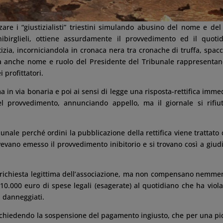
zare i “giustizialisti” triestini simulando abusino del nome e del
ibirglieli, ottiene assurdamente il provvedimento ed il quoti
tizia, incorniciandola in cronaca nera tra cronache di truffa, spacc
a anche nome e ruolo del Presidente del Tribunale rappresentan
profittatori.
a in via bonaria e poi ai sensi di legge una risposta-rettifica imme
del provvedimento, annunciando appello, ma il giornale si rifiu
bunale perché ordini la pubblicazione della rettifica viene trattato 
avevano emesso il provvedimento inibitorio e si trovano così a giud
a richiesta legittima dell’associazione, ma non compensano nemme
10.000 euro di spese legali (esagerate) al quotidiano che ha viola
i danneggiati.
ne chiedendo la sospensione del pagamento ingiusto, che per una pi