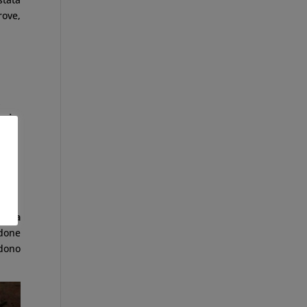
rove,
,
eni,
 i
 e la
ndone
ndono