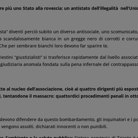
 più uno Stato alla rovescia: un antistato dell’illegalità nell’Un
lista” diventi perciò subito un diverso antisociale, uno scomunicato,
a scandalosamente bianca in un gregge nero di corrotti e corrut
 Che per sembrare bianchi loro devono far sparire te.
iestini “giustizialisti” si trasferisce rapidamente dal livello associat
 giudiziaria anomala fondata sulla pena infernale del contrappasso
e al nucleo dell’associazione, cioè ai quattro dirigenti più espost
vili, tentandone il massacro: quattordici procedimenti penali in ott
i devono difendere da questo bombardamento, gli inquinatori e i pol
 vengono assolti, dichiarati innocenti o non punibili.
ro l’ambiente e la salute pubblica:
l’intera provincia di Trieste è 