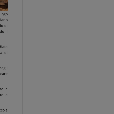
 logo
diano
io di
do il
diata
ta di
dagli
icare
no le
to la
ccola