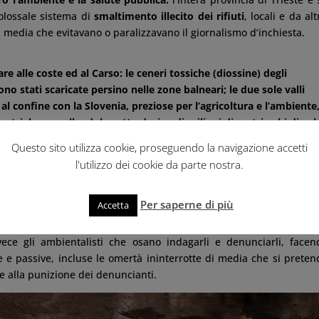
lossale sistema di
smaltimento illecito dei rifiuti
, locali e da alt
di media che evitavano o paralizzavano il giornalismo d’inchiesta.
e alle coste ed al Carso: le ceneri tossiche (diossine) degli
sono stati scaricate persino nelle zone balneari; le due sole valli
 al confine con la Slovenia, preziose per l’agricoltura e l’ambiente
striale seppellendole sotto decine di milioni di metri cubi di vel
li (i famigerati “sludges”, un micidiale mix di idrocarburi, acidi,
Questo sito utilizza cookie, proseguendo la navigazione accetti
arsiche utilizzate per fare sparire i rifiuti più scomodi (allucinanti
l'utilizzo dei cookie da parte nostra.
ne di queste cavità), come ha documentato nel gennaio del 2010
.
Per saperne di più
Accetta
zionali dovrà mai rispondere per questi crimini contro l’ambiente
ce gli ambientalisti che osano indagarli e denunciarli, face
e e passive, incluse le omertà ininterrotte di media che si prete
e alla punizione dei denuncianti.