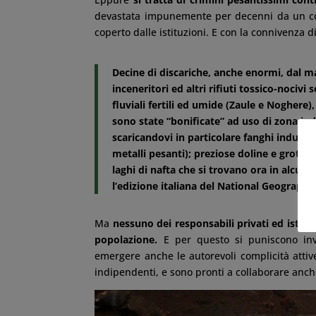
devastata impunemente per decenni da un co
coperto dalle istituzioni. E con la connivenza 
Decine di discariche, anche enormi, dal mar
inceneritori ed altri rifiuti tossico-nocivi 
fluviali fertili ed umide (Zaule e Noghere),
sono state “bonificate” ad uso di zona indu
scaricandovi in particolare fanghi industria
metalli pesanti); preziose doline e grotte c
laghi di nafta che si trovano ora in alcu
l’edizione italiana del National Geographic
Ma
nessuno dei responsabili privati ed istitu
popolazione.
E per questo si puniscono inve
emergere anche le autorevoli complicità attiv
indipendenti, e sono pronti a collaborare anch