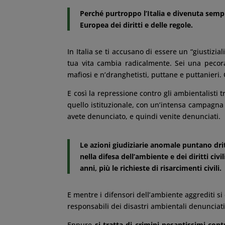
Perché purtroppo l’Italia e divenuta sempre
Europea dei diritti e delle regole.
In Italia se ti accusano di essere un “giustizia
tua vita cambia radicalmente. Sei una pecor
mafiosi e n’dranghetisti, puttane e puttanieri.
E così la repressione contro gli ambientalisti tr
quello istituzionale, con un’intensa campagna
avete denunciato, e quindi venite denunciati.
Le azioni giudiziarie anomale puntano dritt
nella difesa dell’ambiente e dei diritti ci
anni, più le richieste di risarcimenti civili.
E mentre i difensori dell’ambiente aggrediti s
responsabili dei disastri ambientali denunciati
Eppure
si tratta di crimini pesantissimi cont